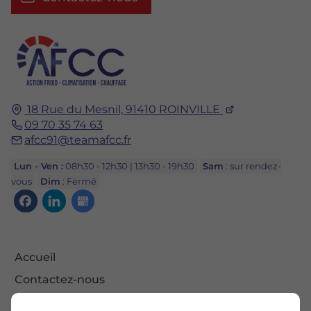
18 Rue du Mesnil,
91410
ROINVILLE
09 70 35 74 63
afcc91@teamafcc.fr
Lun - Ven :
08h30 - 12h30 | 13h30 - 19h30
Sam
: sur rendez-
vous
Dim
: Fermé
Accueil
Contactez-nous
Mentions légales