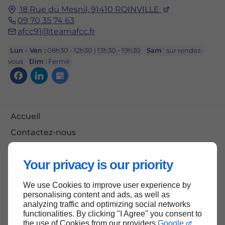
18 Rue du Mesnil,
91410
ROINVILLE
09 70 35 74 63
afcc91@teamafcc.fr
Lun - Ven :
08h30 - 12h30 | 13h30 - 19h30
Sam
: sur rendez-
vous
Dim
: Fermé
Accueil
Contactez-nous
Mentions légales
Your privacy is our priority
Plan du site
We use Cookies to improve user experience by
personalising content and ads, as well as
analyzing traffic and optimizing social networks
Haut de page
functionalities. By clicking "I Agree" you consent to
the use of Cookies from our providers
Google