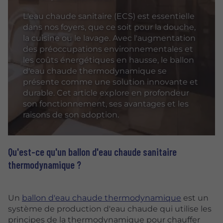
L'eau chaude sanitaire (ECS) est essentielle
dans nos foyers, que ce soit pour la douche,
la cuisine ou le lavage. Avec l'augmentation
des préoccupations environnementales et
les coûts énergétiques en hausse, le ballon
d'eau chaude thermodynamique se
présente comme une solution innovante et
durable. Cet article explore en profondeur
son fonctionnement, ses avantages et les
raisons de son adoption.
Qu'est-ce qu'un ballon d'eau chaude sanitaire
thermodynamique ?
Un
ballon d'eau chaude thermodynamique
est un
système de production d'eau chaude qui utilise les
principes de la thermodynamique pour chauffer