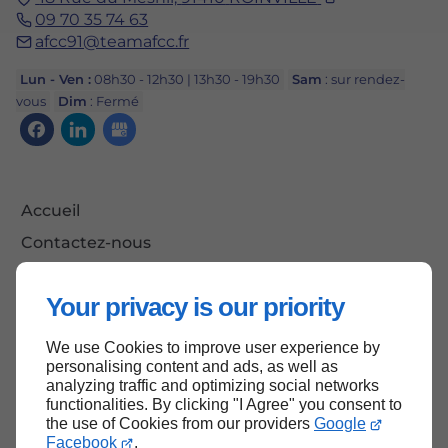
09 70 35 74 63
afcc91@teamafcc.fr
Lun - Ven :
08h30 - 12h30 | 13h30 - 19h30
Sam
: sur rendez-
vous
Dim
: Fermé
Accueil
Contactez-nous
Mentions légales
Your privacy is our priority
Plan du site
We use Cookies to improve user experience by
personalising content and ads, as well as
analyzing traffic and optimizing social networks
Haut de page
functionalities. By clicking "I Agree" you consent to
the use of Cookies from our providers
Google
Facebook
.