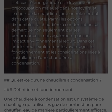
L'efficacité énergétique est devenue une
préoccupation majeure dans nos foyers, et
le choix de la chaudière joue un rôle central
dans cette quête. Parmi les options
disponibles, la chaudière à condensation se
démarque non seulement par ses
performances, mais également par son
impact environnemental réduit. Dans cet
article, nous explorerons les avantages, le
fonctionnement et les considérations liées à
l'installation d'une chaudière à
condensation.
## Qu'est-ce qu'une chaudière à condensation ?
### Définition et fonctionnement
Une chaudière à condensation est un système de
chauffage qui utilise les gaz de combustion pour
chauffer l'eau de manière particulièrement efficace.